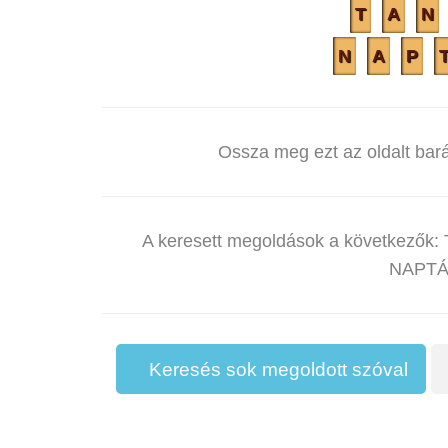
T
A
N
N
A
P
Ossza meg ezt az oldalt bará
A keresett megoldások a következők
NAPTÁ
Keresés sok megoldott szóval