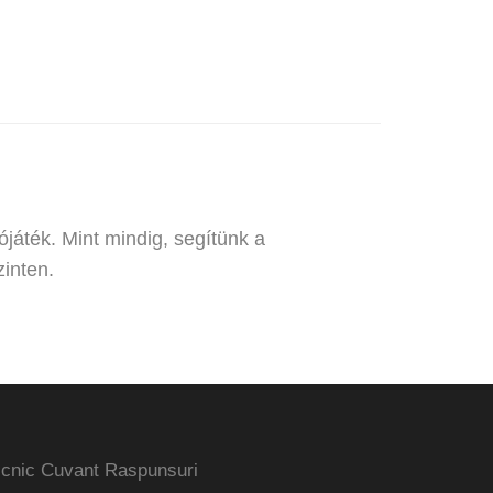
ójáték. Mint mindig, segítünk a
inten.
icnic Cuvant Raspunsuri