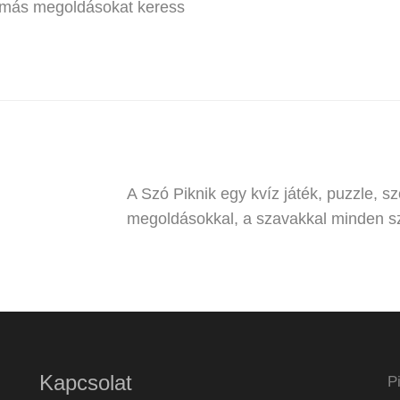
y más megoldásokat keress
A Szó Piknik egy kvíz játék, puzzle, sz
megoldásokkal, a szavakkal minden sz
Kapcsolat
P