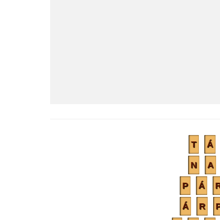
T
Á
N
A
P
Á
Á
R