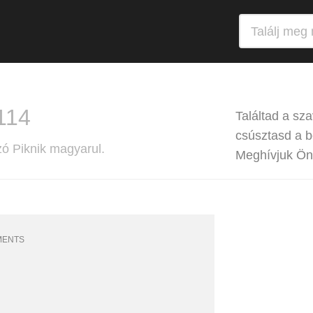
 114
Találtad a sz
csúsztasd a b
zó Piknik magyarul.
Meghívjuk Önt
MENTS