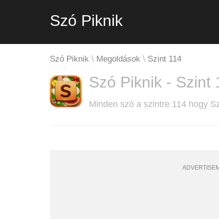
Szó Piknik
Szó Piknik
Megoldások
Szint 114
Szó Piknik - Szint
Minden szó a szintre 114 hogy S
ADVERTISE