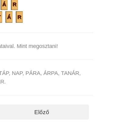
Á
R
T
Á
R
taival. Mint megosztani!
: TÁP, NAP, PÁRA, ÁRPA, TANÁR,
R.
Előző