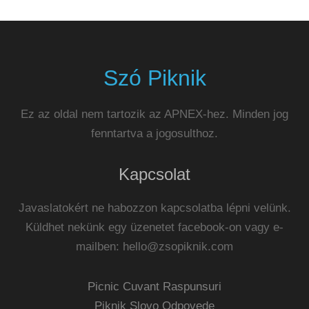
Szó Piknik
Ez az oldal nem tartozik az APNEX-hez. Minden jog
fenntartva a jogosulthoz.
Kapcsolat
Javaslatokért ne habozzon kapcsolatba lépni velünk.
Küldhet nekünk egy üzenetet facebook-on vagy e-
mailben:
hello@zsopiknik.com
Picnic Cuvant Raspunsuri
Piknik Slovo Odpovede