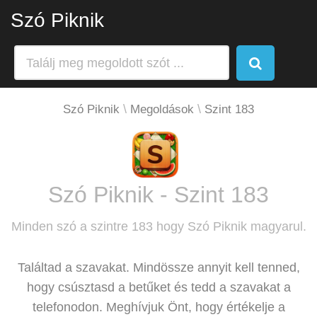
Szó Piknik
Szó Piknik
Megoldások
Szint 183
Szó Piknik - Szint 183
Minden szó a szintre 183 hogy Szó Piknik magyarul.
Találtad a szavakat. Mindössze annyit kell tenned,
hogy csúsztasd a betűket és tedd a szavakat a
telefonodon. Meghívjuk Önt, hogy értékelje a