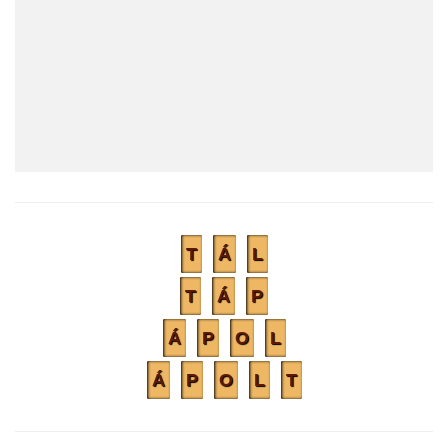
T
Á
L
T
Á
P
Á
P
O
L
Á
P
O
L
T