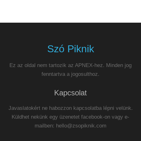
Szó Piknik
Ez az oldal nem tartozik az APNEX-hez. Minden jog
fenntartva a jogosulthoz.
Kapcsolat
Javaslatokért ne habozzon kapcsolatba lépni velünk.
Küldhet nekünk egy üzenetet facebook-on vagy e-
mailben:
hello@zsopiknik.com