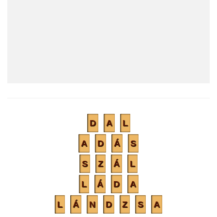
D
A
L
A
D
Á
S
S
Z
Á
L
L
Á
D
A
L
Á
N
D
Z
S
A