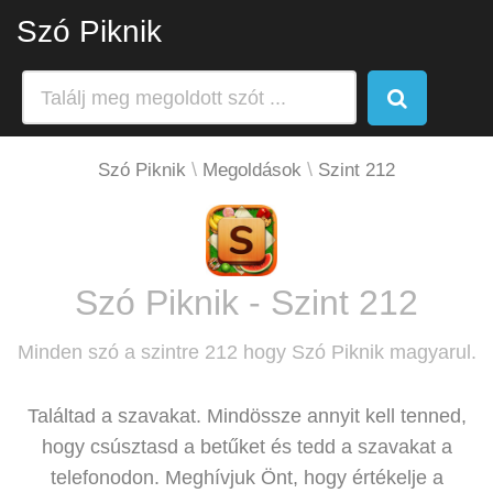
Szó Piknik
Szó Piknik
Megoldások
Szint 212
Szó Piknik - Szint 212
Minden szó a szintre 212 hogy Szó Piknik magyarul.
Találtad a szavakat. Mindössze annyit kell tenned,
hogy csúsztasd a betűket és tedd a szavakat a
telefonodon. Meghívjuk Önt, hogy értékelje a