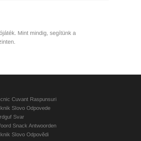
ójáték. Mint mindig, segítünk a
inten.
icnic Cuvant Raspunsuri
iknik Slovo Odpovede
rdguf Svar
oord Snack Antwoorden
iknik Slovo Odpovědi