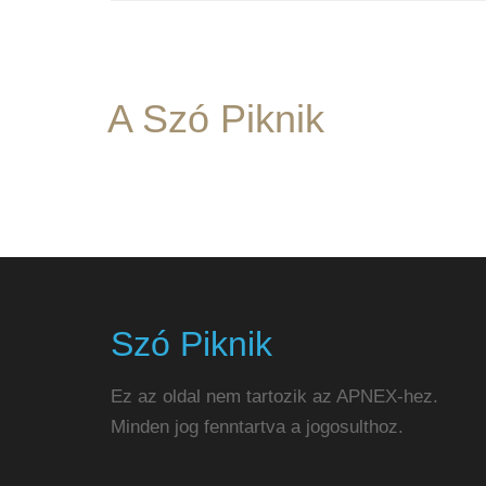
A Szó Piknik
Szó Piknik
Ez az oldal nem tartozik az APNEX-hez.
Minden jog fenntartva a jogosulthoz.