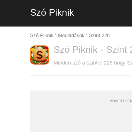
Szó Piknik
Szó Piknik
Megoldások
Szint 228
Szó Piknik - Szint
Minden szó a szintre 228 hogy S
ADVERTISE