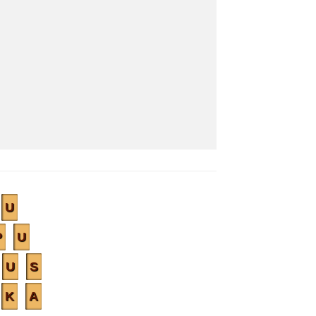
U
P
U
U
S
K
A