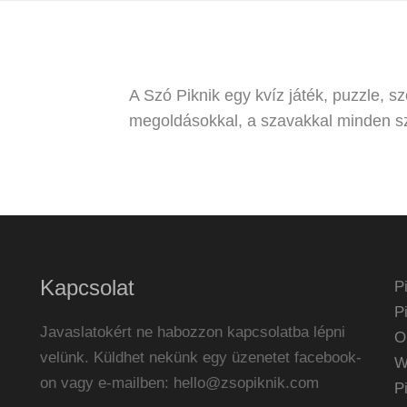
A Szó Piknik egy kvíz játék, puzzle, sz
megoldásokkal, a szavakkal minden sz
Kapcsolat
P
P
Javaslatokért ne habozzon kapcsolatba lépni
O
velünk. Küldhet nekünk egy üzenetet facebook-
W
on vagy e-mailben:
hello@zsopiknik.com
P