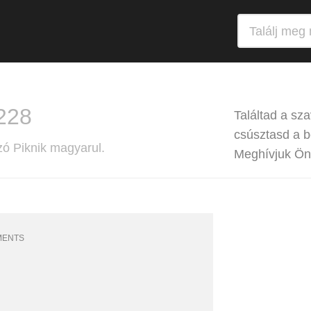
 228
Találtad a sz
csúsztasd a b
zó Piknik magyarul.
Meghívjuk Önt
MENTS