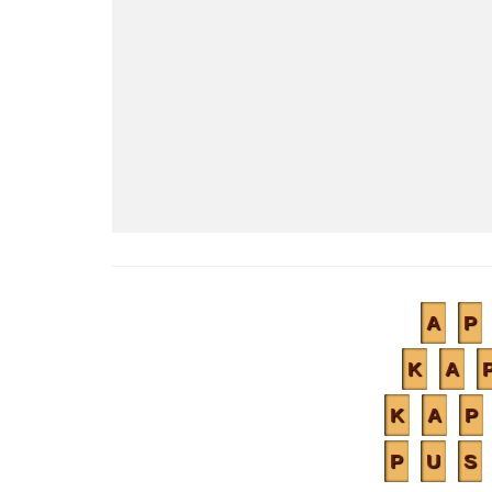
A
P
K
A
K
A
P
P
U
S