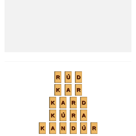
R
Ú
D
K
A
R
K
A
R
D
K
Ú
R
A
K
A
N
D
Ú
R