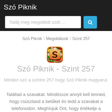
Szó Piknik
Szó Piknik
Megoldások
Szint 257
Szó Piknik - Szint 257
Minden szó a szintre 257 hogy Szó Piknik magyarul.
Találtad a szavakat. Mindössze annyit kell tenned,
hogy csúsztasd a betűket és tedd a szavakat a
telefonodon. Meghívjuk Önt, hogy értékelje a