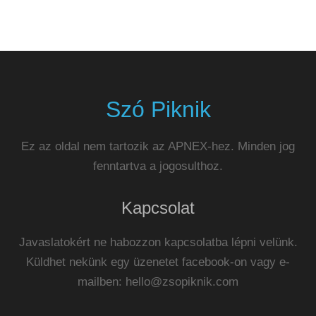
Szó Piknik
Ez az oldal nem tartozik az APNEX-hez. Minden jog
fenntartva a jogosulthoz.
Kapcsolat
Javaslatokért ne habozzon kapcsolatba lépni velünk.
Küldhet nekünk egy üzenetet facebook-on vagy e-
mailben:
hello@zsopiknik.com