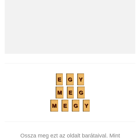
E
G
Y
M
E
G
M
E
G
Y
Ossza meg ezt az oldalt barátaival. Mint