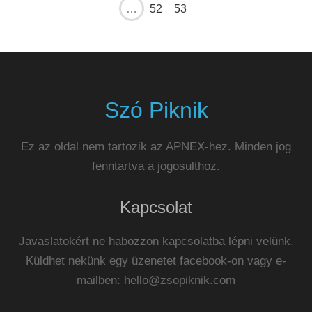
…
52
53
Szó Piknik
Ez az oldal nem tartozik az APNEX-hez. Minden jog
fenntartva a jogosulthoz.
Kapcsolat
Javaslatokért ne habozzon kapcsolatba lépni velünk.
Küldhet nekünk egy üzenetet facebook-on vagy e-
mailben:
hello@zsopiknik.com